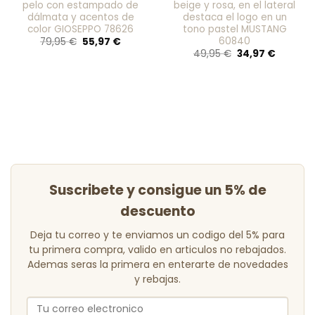
pelo con estampado de
beige y rosa, en el lateral
dálmata y acentos de
destaca el logo en un
color GIOSEPPO 78626
tono pastel MUSTANG
60840
El
El
79,95
€
55,97
€
precio
precio
El
El
49,95
€
34,97
€
original
actual
precio
precio
era:
es:
original
actual
79,95 €.
55,97 €.
era:
es:
49,95 €.
34,97 €.
Suscribete y consigue un 5% de
descuento
Deja tu correo y te enviamos un codigo del 5% para
tu primera compra, valido en articulos no rebajados.
Ademas seras la primera en enterarte de novedades
y rebajas.