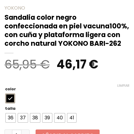
YOKONO
Sandalia color negro
confeccionada en piel vacuna100%,
con cuña y plataforma ligera con
corcho natural YOKONO BARI-262
El
El
65,95
€
46,17
€
precio
preci
original
actua
LIMPIAR
color
era:
es:
65,95 €.
46,17 
talla
36
37
38
39
40
41
Sandalia color negro confeccionada en piel vacuna100%