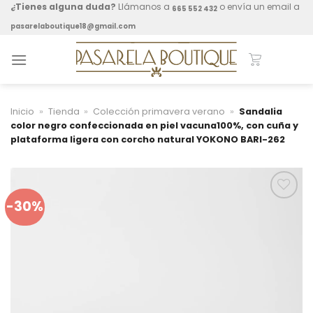
Skip
¿Tienes alguna duda?
Llámanos a
o envía un email a
665 552 432
to
pasarelaboutique18@gmail.com
content
Inicio
»
Tienda
»
Colección primavera verano
»
Sandalia
color negro confeccionada en piel vacuna100%, con cuña y
plataforma ligera con corcho natural YOKONO BARI-262
-30%
Añadir a
mis
favoritos