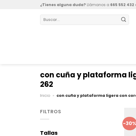
Skip
¿Tienes alguna duda?
Llámanos a
665 552 432
to
Buscar
content
por:
con cuña y plataforma l
262
Inicio
»
con cuña y plataforma ligera con co
FILTROS
-30
Tallas