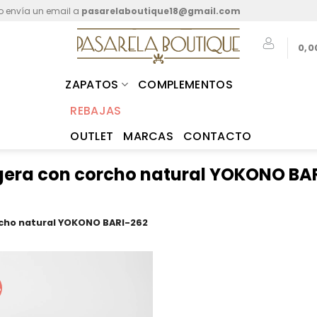
o envía un email a
pasarelaboutique18@gmail.com
0,0
ZAPATOS
COMPLEMENTOS
REBAJAS
OUTLET
MARCAS
CONTACTO
igera con corcho natural YOKONO BA
rcho natural YOKONO BARI-262
%
Añadir
a mis
favoritos