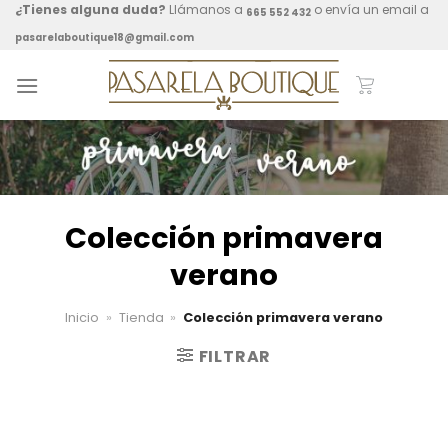
Skip
¿Tienes alguna duda?
Llámanos a
o envía un email a
665 552 432
to
pasarelaboutique18@gmail.com
content
Colección primavera
verano
Inicio
»
Tienda
»
Colección primavera verano
FILTRAR