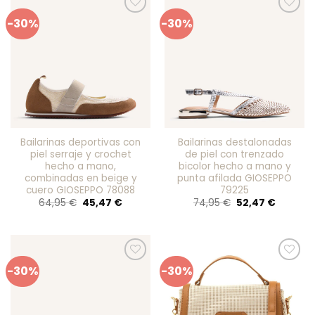
-30%
-30%
Añadir
Añadir
a mis
a mis
favoritos
favoritos
Bailarinas deportivas con
Bailarinas destalonadas
piel serraje y crochet
de piel con trenzado
hecho a mano,
bicolor hecho a mano y
combinadas en beige y
punta afilada GIOSEPPO
cuero GIOSEPPO 78088
79225
El
El
El
El
64,95
€
45,47
€
74,95
€
52,47
€
precio
precio
precio
precio
original
actual
original
actual
era:
es:
era:
es:
64,95 €.
45,47 €.
74,95 €.
52,47 €.
-30%
-30%
Añadir
Añadir
a mis
a mis
favoritos
favoritos