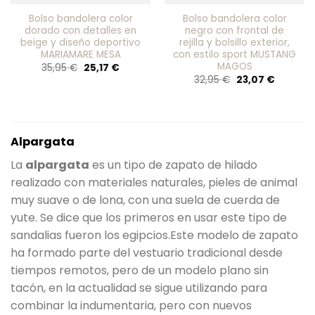
Bolso bandolera color
Bolso bandolera color
dorado con detalles en
negro con frontal de
beige y diseño deportivo
rejilla y bolsillo exterior,
MARIAMARE MESA
con estilo sport MUSTANG
MAGOS
El
El
35,95
€
25,17
€
precio
precio
El
El
32,95
€
23,07
€
original
actual
precio
precio
era:
es:
original
actual
35,95 €.
25,17 €.
era:
es:
32,95 €.
23,07 €.
Alpargata
La
alpargata
es un tipo de zapato de hilado
realizado con materiales naturales, pieles de animal
muy suave o de lona, con una suela de cuerda de
yute. Se dice que los primeros en usar este tipo de
sandalias fueron los egipcios.Este modelo de zapato
ha formado parte del vestuario tradicional desde
tiempos remotos, pero de un modelo plano sin
tacón, en la actualidad se sigue utilizando para
combinar la indumentaria, pero con nuevos