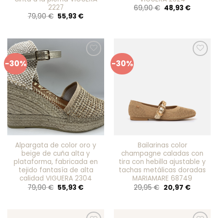
2227
El
El
69,90
€
48,93
€
precio
precio
El
El
79,90
€
55,93
€
original
actual
precio
precio
era:
es:
original
actual
69,90 €.
48,93 €.
era:
es:
79,90 €.
55,93 €.
-30%
-30%
Añadir
Añadir
a mis
a mis
favoritos
favoritos
Alpargata de color oro y
Bailarinas color
beige de cuña alta y
champagne caladas con
plataforma, fabricada en
tira con hebilla ajustable y
tejido fantasía de alta
tachas metálicas doradas
calidad VIGUERA 2304
MARIAMARE 68749
El
El
El
El
79,90
€
55,93
€
29,95
€
20,97
€
precio
precio
precio
precio
original
actual
original
actual
era:
es:
era:
es:
79,90 €.
55,93 €.
29,95 €.
20,97 €.