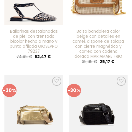
Bailarinas destalonadas
Bolso bandolera color
de piel con trenzado
beige con detalles en
bicolor hecho a mano y
camel, dispone de solapa
punta afilada GIOSEPPO
con cierre magnético y
79237
correa con cadena
dorada MARIAMARE FRIO
El
El
74,95
€
52,47
€
precio
precio
El
El
35,95
€
25,17
€
original
actual
precio
precio
era:
es:
original
actual
74,95 €.
52,47 €.
era:
es:
35,95 €.
25,17 €.
-30%
-30%
Añadir
Añadir
a mis
a mis
favoritos
favoritos