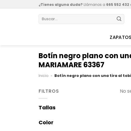
Skip
¿Tienes alguna duda?
Llámanos a
665 552 432
to
Buscar
content
por:
ZAPATO
Botín negro plano con una
MARIAMARE 63367
Inicio
»
Botín negro plano con una tira al to
FILTROS
No s
Tallas
Color