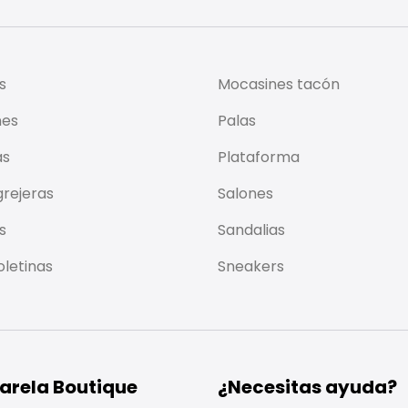
s
Mocasines tacón
nes
Palas
as
Plataforma
rejeras
Salones
s
Sandalias
letinas
Sneakers
arela Boutique
¿Necesitas ayuda?