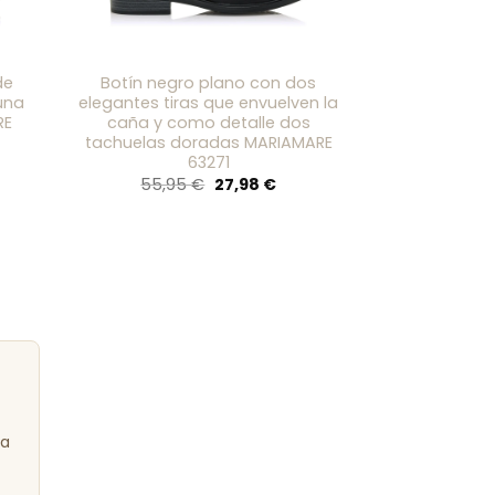
de
Botín negro plano con dos
Botines s
una
elegantes tiras que envuelven la
detalle de
RE
caña y como detalle dos
puntera y t
tachuelas doradas MARIAMARE
cordones
63271
119,95
cio
El
El
55,95
€
27,98
€
ual
precio
precio
original
actual
98 €.
era:
es:
55,95 €.
27,98 €.
ra