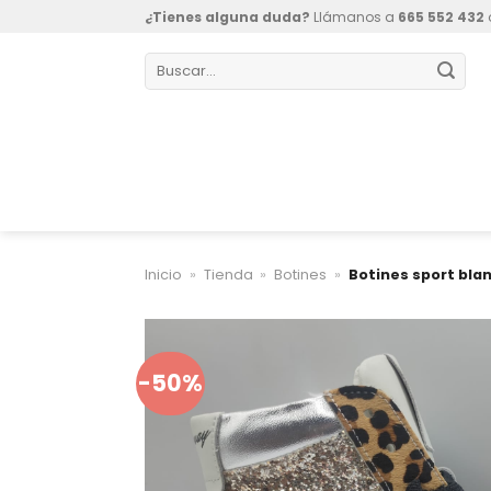
Skip
¿Tienes alguna duda?
Llámanos a
665 552 432
to
Buscar
content
por:
Inicio
»
Tienda
»
Botines
»
Botines sport bla
-50%