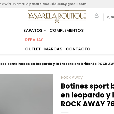
o envía un email a
pasarelaboutique18@gmail.com
0,0
ZAPATOS
COMPLEMENTOS
REBAJAS
OUTLET
MARCAS
CONTACTO
ncos combinados en leopardo y la trasera oro brillante ROCK A
Rock Away
Botines sport
Añadir a
en leopardo y l
mis
favoritos
ROCK AWAY 76