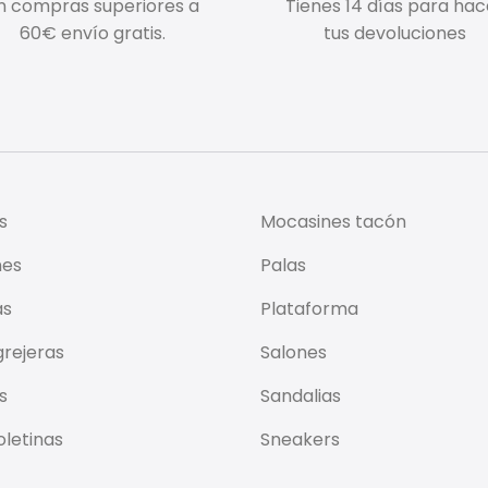
n compras superiores a
Tienes 14 días para hac
60€ envío gratis.
tus devoluciones
s
Mocasines tacón
nes
Palas
as
Plataforma
rejeras
Salones
s
Sandalias
letinas
Sneakers