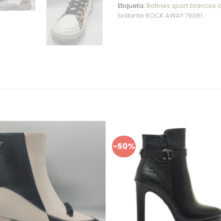
Etiqueta:
Botines sport blancos 
brillante ROCK AWAY 76061
-50%
Añadir
Añ
a mis
a 
favoritos
favo