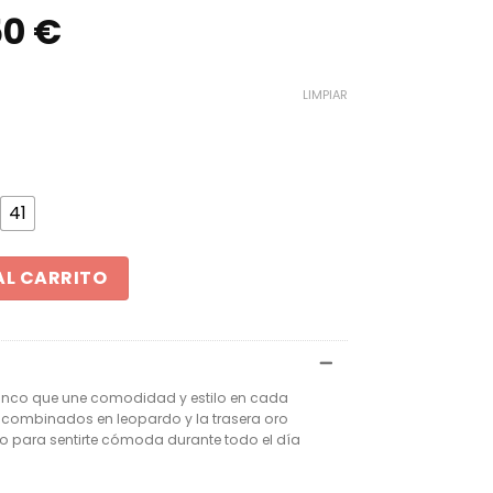
El
50
€
io
precio
inal
actual
LIMPIAR
es:
0 €.
49,50 €.
41
inados en leopardo y la trasera oro brillante ROCK AWAY 
AL CARRITO
lanco que une comodidad y estilo en cada
 combinados en leopardo y la trasera oro
do para sentirte cómoda durante todo el día