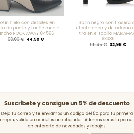
otín hielo con detalles en
Botín negro con trasera 
ro de punta y tacón medio
efecto coco y de adorno 
ancho ROCK AWAY 84586
tira en el tobillo MARIAMA
63386
El
El
89,00
€
44,50
€
precio
precio
El
El
65,95
€
32,98
€
original
actual
precio
pre
era:
es:
original
act
89,00 €.
44,50 €.
era:
es:
65,95 €.
32,
Suscribete y consigue un 5% de descuento
Deja tu correo y te enviamos un codigo del 5% para tu primera
ompra, valido en articulos no rebajados. Ademas seras la prime
en enterarte de novedades y rebajas.