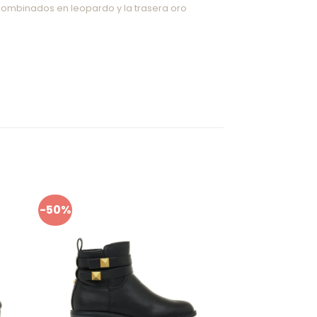
combinados en leopardo y la trasera oro
-50%
-50%
adir
Añadir
mis
a mis
ritos
favoritos