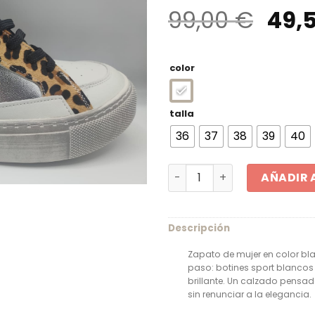
El
99,00
€
49,
prec
orig
color
era:
99,0
talla
36
37
38
39
40
Botines sport blancos comb
AÑADIR 
Descripción
Zapato de mujer en color b
paso: botines sport blancos
brillante. Un calzado pensa
sin renunciar a la elegancia.