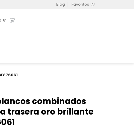
Blog
Favoritos
0
€
WAY 76061
 blancos combinados
a trasera oro brillante
061