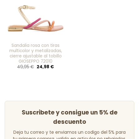
favoritos
Sandalia rosa con tiras
multicolor y metalizadas,
cierre ajustable al tobillo
GIOSEPPO 72010
El
El
49,95
€
24,98
€
precio
precio
original
actual
era:
es:
49,95 €.
24,98 €.
Suscribete y consigue un 5% de
descuento
Deja tu correo y te enviamos un codigo del 5% para
tu primera compra, valido en articulos no rebajados.