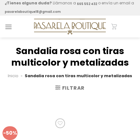
Skip
¿Tienes alguna duda?
Llámanos a
o envía un email a
665 552 432
to
pasarelaboutique18@gmail.com
content
Sandalia rosa con tiras
multicolor y metalizadas
Inicio
»
Sandalia rosa con tiras multicolor y metalizadas
FILTRAR
-50%
Añadir
a mis