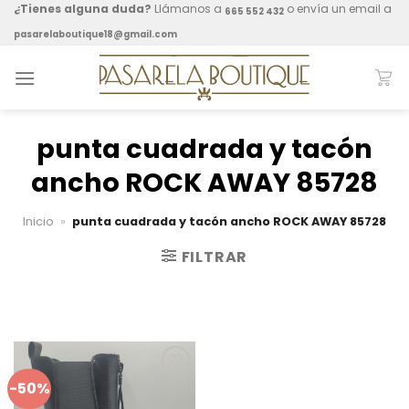
Skip
¿Tienes alguna duda?
Llámanos a
o envía un email a
665 552 432
to
pasarelaboutique18@gmail.com
content
punta cuadrada y tacón
ancho ROCK AWAY 85728
Inicio
»
punta cuadrada y tacón ancho ROCK AWAY 85728
FILTRAR
-50%
Añadir
a mis