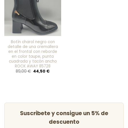
favoritos
Botín charol negro con
detalle de una cremallera
en el frontal con reborde
en color taupe, punta
cuadrada y tacón ancho
ROCK AWAY 85728
El
El
89,00
€
44,50
€
precio
precio
original
actual
era:
es:
89,00 €.
44,50 €.
Suscribete y consigue un 5% de
descuento