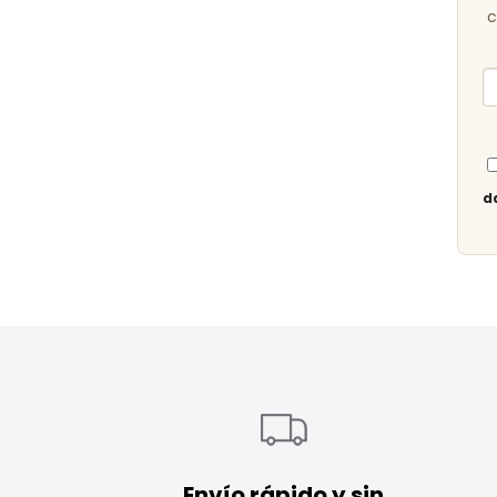
c
d
Envío rápido y sin