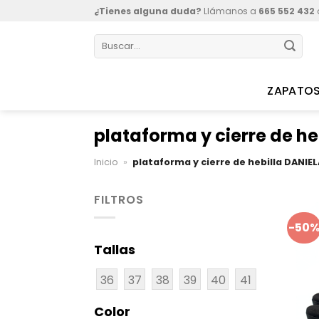
Skip
¿Tienes alguna duda?
Llámanos a
665 552 432
to
Buscar
content
por:
ZAPATO
plataforma y cierre de he
Inicio
»
plataforma y cierre de hebilla DANIEL
FILTROS
-50
Tallas
36
37
38
39
40
41
Color