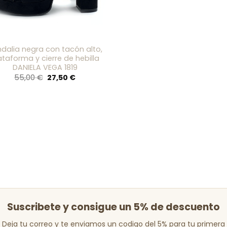
dalia negra con tacón alto,
ataforma y cierre de hebilla
DANIELA VEGA 1819
El
El
55,00
€
27,50
€
precio
precio
original
actual
era:
es:
55,00 €.
27,50 €.
Suscribete y consigue un 5% de descuento
Deja tu correo y te enviamos un codigo del 5% para tu primera