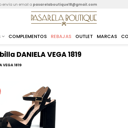
o envía un email a
pasarelaboutique18@gmail.com
S
COMPLEMENTOS
REBAJAS
OUTLET
MARCAS
C
billa DANIELA VEGA 1819
A VEGA 1819
%
Añadir
a mis
favoritos