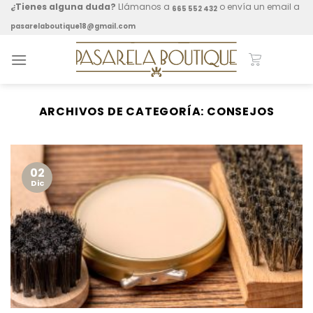
Skip
¿Tienes alguna duda?
Llámanos a
o envía un email a
665 552 432
to
pasarelaboutique18@gmail.com
content
ARCHIVOS DE CATEGORÍA:
CONSEJOS
02
Dic