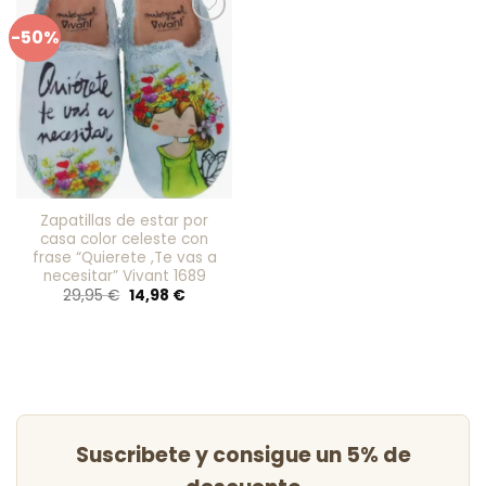
-50%
Añadir
a mis
favoritos
Zapatillas de estar por
casa color celeste con
frase “Quierete ,Te vas a
necesitar” Vivant 1689
El
El
29,95
€
14,98
€
precio
precio
original
actual
era:
es:
29,95 €.
14,98 €.
Suscribete y consigue un 5% de