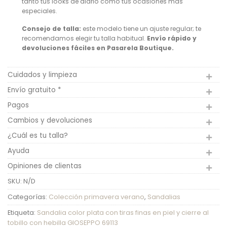
tanto tus looks de diario como tus ocasiones más
especiales.
Consejo de talla:
este modelo tiene un ajuste regular; te
recomendamos elegir tu talla habitual.
Envío rápido y
devoluciones fáciles en Pasarela Boutique.
Cuidados y limpieza
Envío gratuito *
Pagos
Cambios y devoluciones
¿Cuál es tu talla?
Ayuda
Opiniones de clientas
SKU:
N/D
Categorías:
Colección primavera verano
,
Sandalias
Etiqueta:
Sandalia color plata con tiras finas en piel y cierre al
tobillo con hebilla GIOSEPPO 69113