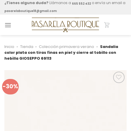
Skip
¿Tienes alguna duda?
Llámanos a
o envía un email a
665 552 432
to
pasarelaboutique18@gmail.com
content
Inicio
»
Tienda
»
Colección primavera verano
»
Sandalia
color plata con tiras finas en piel y cierre al tobillo con
hebilla GIOSEPPO 69113
-30%
Añadir a
mis
favoritos