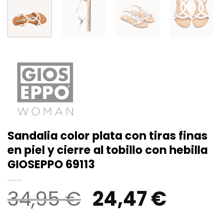
Sandalia color plata con tiras finas
en piel y cierre al tobillo con hebilla
GIOSEPPO 69113
El
El
34,95
€
24,47
€
precio
preci