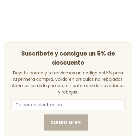
era:
es:
45,95 €.
32,17 €.
Suscribete y consigue un 5% de
descuento
Deja tu correo y te enviamos un codigo del 5% para
tu primera compra, valido en articulos no rebajados.
Ademas seras la primera en enterarte de novedades
y rebajas.
QUIERO MI 5%