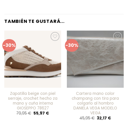
TAMBIÉN TE GUSTARÁ...
-30%
-30%
Añadir
Añadir
a mis
a mis
favoritos
favoritos
Zapatilla beige con piel
Cartera mano color
serraje, crochet hecho za
champang con tira para
mano y cuña interna
colgarlo al hombro
GIOSEPPO 78627
DANIELA VEGA MODELO
VEGA
El
El
79,95
€
55,97
€
precio
precio
El
El
45,95
€
32,17
€
original
actual
precio
precio
era:
es:
original
actual
79,95 €.
55,97 €.