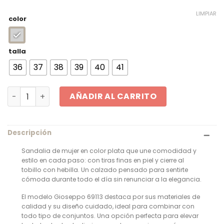
original
actua
LIMPIAR
color
era:
es:
34,95 €.
24,47
talla
36
37
38
39
40
41
Sandalia color plata con tiras finas en piel y cierre al to
AÑADIR AL CARRITO
Descripción
Sandalia de mujer en color plata que une comodidad y
estilo en cada paso: con tiras finas en piel y cierre al
tobillo con hebilla. Un calzado pensado para sentirte
cómoda durante todo el día sin renunciar a la elegancia.
El modelo Gioseppo 69113 destaca por sus materiales de
calidad y su diseño cuidado, ideal para combinar con
todo tipo de conjuntos. Una opción perfecta para elevar