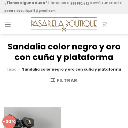
Skip
¿Tienes alguna duda?
Llámanos a
o envía un email a
665 552 432
to
pasarelaboutique18@gmail.com
content
Sandalia color negro y oro
con cuña y plataforma
Inicio
»
Sandalia color negro y oro con cuña y plataforma
FILTRAR
-30%
Añadir
a mis