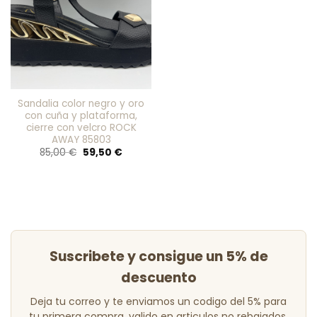
favoritos
Sandalia color negro y oro
con cuña y plataforma,
cierre con velcro ROCK
AWAY 85803
El
El
85,00
€
59,50
€
precio
precio
original
actual
era:
es:
85,00 €.
59,50 €.
Suscribete y consigue un 5% de
descuento
Deja tu correo y te enviamos un codigo del 5% para
tu primera compra, valido en articulos no rebajados.