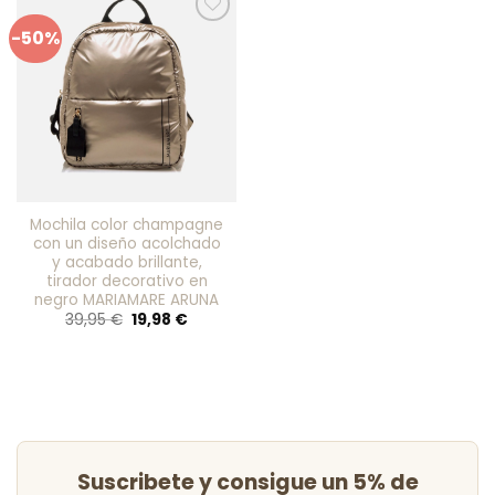
-50%
Añadir
a mis
favoritos
Mochila color champagne
con un diseño acolchado
y acabado brillante,
tirador decorativo en
negro MARIAMARE ARUNA
El
El
39,95
€
19,98
€
precio
precio
original
actual
era:
es:
39,95 €.
19,98 €.
Suscribete y consigue un 5% de