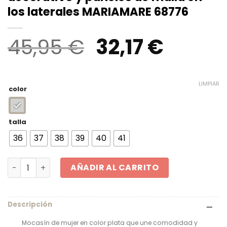
los laterales MARIAMARE 68776
El
El
45,95
€
32,17
€
precio
preci
original
actua
LIMPIAR
color
era:
es:
45,95 €.
32,17 €
talla
36
37
38
39
40
41
Mocasín color plata y marino estilo casual con detalle 
AÑADIR AL CARRITO
Descripción
Mocasín de mujer en color plata que une comodidad y