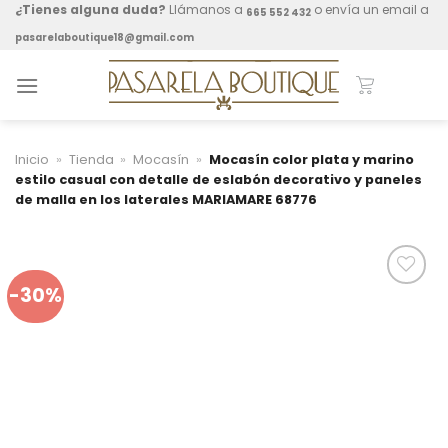
Skip
¿Tienes alguna duda?
Llámanos a
o envía un email a
665 552 432
to
pasarelaboutique18@gmail.com
content
Inicio
»
Tienda
»
Mocasín
»
Mocasín color plata y marino
estilo casual con detalle de eslabón decorativo y paneles
de malla en los laterales MARIAMARE 68776
-30%
Añadir a
mis
favoritos