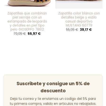
Zapatillas que combinan
Zapatilla color blanco con
piel serraje con un
detalles beige y estilo
estampado de leopardo
casual deportivo
y detalles en piel tipo
MUSTANG 60779
pelo GIOSEPPO 78612
El
El
55,95
€
39,17
€
precio
precio
El
El
79,95
€
55,97
€
original
actual
precio
precio
era:
es:
original
actual
55,95 €.
39,17 €.
era:
es:
79,95 €.
55,97 €.
Suscribete y consigue un 5% de
descuento
Deja tu correo y te enviamos un codigo del 5% para
tu primera compra, valido en articulos no rebajados.