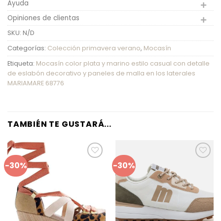
Ayuda
Opiniones de clientas
SKU:
N/D
Categorías:
Colección primavera verano
,
Mocasín
Etiqueta:
Mocasín color plata y marino estilo casual con detalle
de eslabón decorativo y paneles de malla en los laterales
MARIAMARE 68776
TAMBIÉN TE GUSTARÁ...
-30%
-30%
Añadir
Añadir
a mis
a mis
favoritos
favoritos