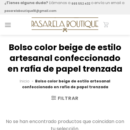
Skip
¿Tienes alguna duda?
Llámanos a
o envía un email a
665 552 432
to
pasarelaboutique18@gmail.com
content
Bolso color beige de estilo
artesanal confeccionado
en rafia de papel trenzada
Inicio
»
Bolso color beige de estilo artesanal
confeccionado en rafia de papel trenzada
FILTRAR
No se han encontrado productos que coincidan con
tu selección.