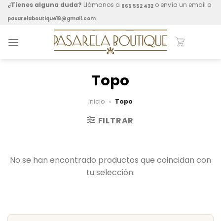
Skip
¿Tienes alguna duda?
Llámanos a
o envía un email a
665 552 432
to
pasarelaboutique18@gmail.com
content
Topo
Inicio
»
Topo
FILTRAR
No se han encontrado productos que coincidan con
tu selección.