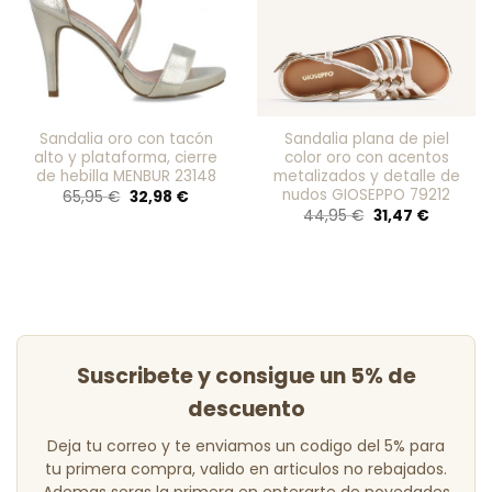
Sandalia oro con tacón
Sandalia plana de piel
alto y plataforma, cierre
color oro con acentos
de hebilla MENBUR 23148
metalizados y detalle de
nudos GIOSEPPO 79212
El
El
65,95
€
32,98
€
precio
precio
El
El
44,95
€
31,47
€
original
actual
precio
precio
era:
es:
original
actual
65,95 €.
32,98 €.
era:
es:
44,95 €.
31,47 €.
Suscribete y consigue un 5% de
descuento
Deja tu correo y te enviamos un codigo del 5% para
tu primera compra, valido en articulos no rebajados.