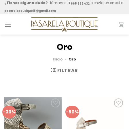
Skip
¿Tienes alguna duda?
Llámanos a
o envía un email a
665 552 432
to
pasarelaboutique18@gmail.com
content
Oro
Inicio
»
Oro
FILTRAR
-30%
-50%
Añadir
Añadir
a mis
a mis
favoritos
favoritos