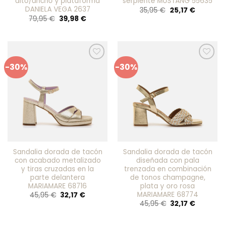
alto/ancho y plataforma
serpiente MUSTANG 55635
DANIELA VEGA 2637
El
El
35,95
€
25,17
€
precio
precio
El
El
79,95
€
39,98
€
original
actual
precio
precio
era:
es:
original
actual
35,95 €.
25,17 €.
era:
es:
79,95 €.
39,98 €.
-30%
-30%
Añadir
Añadir
a mis
a mis
favoritos
favoritos
Sandalia dorada de tacón
Sandalia dorada de tacón
con acabado metalizado
diseñada con pala
y tiras cruzadas en la
trenzada en combinación
parte delantera
de tonos champagne,
MARIAMARE 68716
plata y oro rosa
MARIAMARE 68774
El
El
45,95
€
32,17
€
precio
precio
El
El
45,95
€
32,17
€
original
actual
precio
precio
era:
es:
original
actual
45,95 €.
32,17 €.
era:
es: