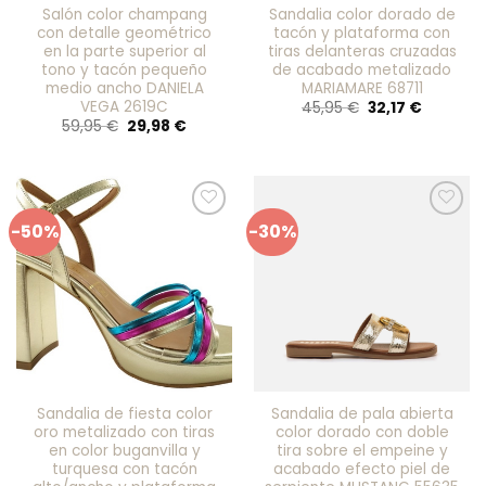
Salón color champang
Sandalia color dorado de
con detalle geométrico
tacón y plataforma con
en la parte superior al
tiras delanteras cruzadas
tono y tacón pequeño
de acabado metalizado
medio ancho DANIELA
MARIAMARE 68711
VEGA 2619C
El
El
45,95
€
32,17
€
precio
precio
El
El
59,95
€
29,98
€
original
actual
precio
precio
era:
es:
original
actual
45,95 €.
32,17 €.
era:
es:
59,95 €.
29,98 €.
-50%
-30%
Añadir
Añadir
a mis
a mis
favoritos
favoritos
Sandalia de fiesta color
Sandalia de pala abierta
oro metalizado con tiras
color dorado con doble
en color buganvilla y
tira sobre el empeine y
turquesa con tacón
acabado efecto piel de