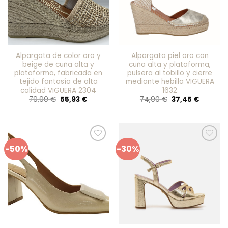
Alpargata de color oro y
Alpargata piel oro con
beige de cuña alta y
cuña alta y plataforma,
plataforma, fabricada en
pulsera al tobillo y cierre
tejido fantasía de alta
mediante hebilla VIGUERA
calidad VIGUERA 2304
1632
El
El
El
El
79,90
€
55,93
€
74,90
€
37,45
€
precio
precio
precio
precio
original
actual
original
actual
era:
es:
era:
es:
79,90 €.
55,93 €.
74,90 €.
37,45 €.
-50%
-30%
Añadir
Añadir
a mis
a mis
favoritos
favoritos