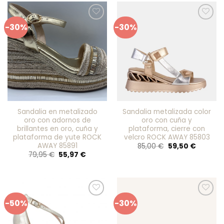
45,95 €.
32,17 €.
-30%
-30%
Añadir
Añadir
a mis
a mis
favoritos
favoritos
Sandalia en metalizado
Sandalia metalizada color
oro con adornos de
oro con cuña y
brillantes en oro, cuña y
plataforma, cierre con
plataforma de yute ROCK
velcro ROCK AWAY 85803
AWAY 85891
El
El
85,00
€
59,50
€
precio
precio
El
El
79,95
€
55,97
€
original
actual
precio
precio
era:
es:
original
actual
85,00 €.
59,50 €.
era:
es:
79,95 €.
55,97 €.
-50%
-30%
Añadir
Añadir
a mis
a mis
favoritos
favoritos